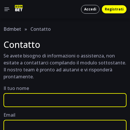
Accedi
Registrati
Bdmbet
»
Contatto
Contatto
Se avete bisogno di informazioni o assistenza, non
esitate a contattarci compilando il modulo sottostante.
Il nostro team è pronto ad aiutarvi e vi risponderà
prontamente.
Il tuo nome
Email